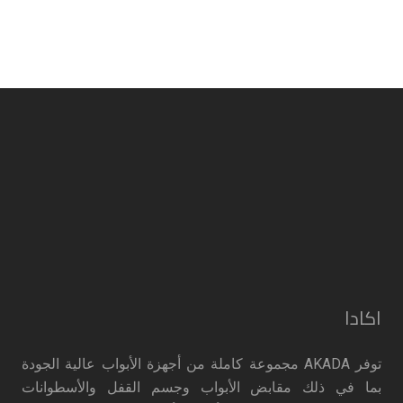
اكادا
توفر AKADA مجموعة كاملة من أجهزة الأبواب عالية الجودة
بما في ذلك مقابض الأبواب وجسم القفل والأسطوانات