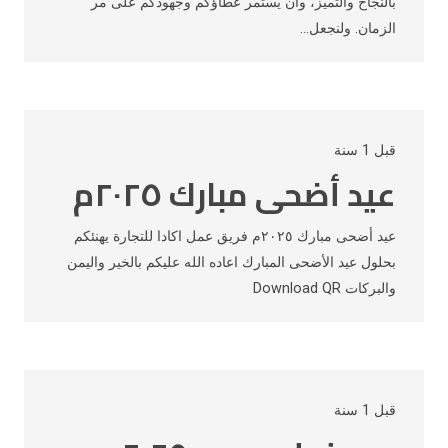
بالنجاح والتميز، وأن يستمر عطاؤكم وجهودكم على مر
الزمان. ولنجعل…
قبل 1 سنة
عيد أضحى مبارك ٢٠٢٥م
عيد أضحى مبارك ٢٠٢٥م فريق عمل اكادا للتجارة يهنئكم
بحلول عيد الأضحى المبارك اعاده الله عليكم بالخير واليمن
والبركات Download QR
قبل 1 سنة